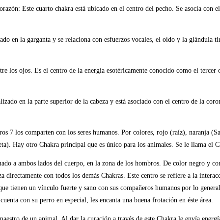
razón: Este cuarto chakra está ubicado en el centro del pecho. Se asocia con el
ado en la garganta y se relaciona con esfuerzos vocales, el oído y la glándula ti
tre los ojos. Es el centro de la energía esotéricamente conocido como el tercer
izado en la parte superior de la cabeza y está asociado con el centro de la coro
ros 7 los comparten con los seres humanos. Por colores, rojo (raíz), naranja (Sa
leta). Hay otro Chakra principal que es único para los animales. Se le llama el 
ambos lados del cuerpo, en la zona de los hombros. De color negro y consid
aza directamente con todos los demás Chakras. Este centro se refiere a la inter
ue tienen un vínculo fuerte y sano con sus compañeros humanos por lo general 
enta con su perro en especial, les encanta una buena frotación en éste área.
aestro de un animal. Al dar la curación a través de este Chakra le envía energí