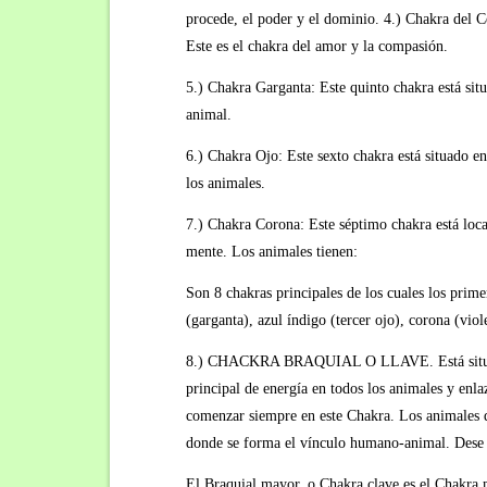
procede, el poder y el dominio. 4.) Chakra del Co
Este es el chakra del amor y la compasión.
5.) Chakra Garganta: Este quinto chakra está situ
animal.
6.) Chakra Ojo: Este sexto chakra está situado en
los animales.
7.) Chakra Corona: Este séptimo chakra está local
mente. Los animales tienen:
Son 8 chakras principales de los cuales los prime
(garganta), azul índigo (tercer ojo), corona (vio
8.) CHACKRA BRAQUIAL O LLAVE. Está situado a 
principal de energía en todos los animales y enl
comenzar siempre en este Chakra. Los animales q
donde se forma el vínculo humano-animal. Dese cu
El Braquial mayor, o Chakra clave es el Chakra m