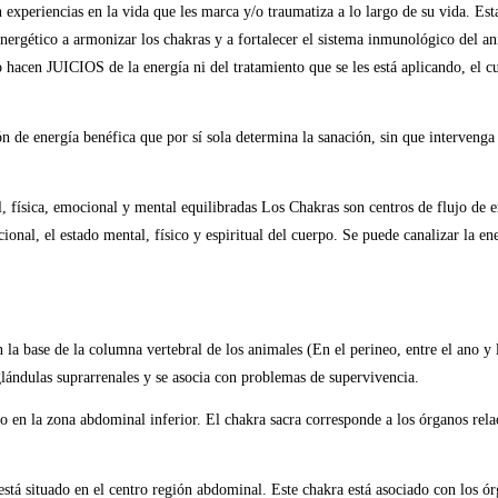
experiencias en la vida que les marca y/o traumatiza a lo largo de su vida. Estas
energético a armonizar los chakras y a fortalecer el sistema inmunológico del a
 hacen JUICIOS de la energía ni del tratamiento que se les está aplicando, el 
n de energía benéfica que por sí sola determina la sanación, sin que intervenga
l, física, emocional y mental equilibradas Los Chakras son centros de flujo de 
nal, el estado mental, físico y espiritual del cuerpo. Se puede canalizar la en
 la base de la columna vertebral de los animales (En el perineo, entre el ano y l
glándulas suprarrenales y se asocia con problemas de supervivencia.
do en la zona abdominal inferior. El chakra sacra corresponde a los órganos rel
stá situado en el centro región abdominal. Este chakra está asociado con los ór