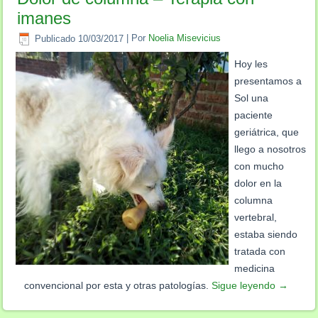
imanes
Publicado
10/03/2017
|
Por
Noelia Misevicius
Hoy les
presentamos a
Sol una
paciente
geriátrica, que
llego a nosotros
con mucho
dolor en la
columna
vertebral,
estaba siendo
tratada con
medicina
convencional por esta y otras patologías.
Sigue leyendo
→